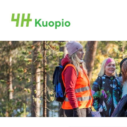
Siirry
sivun
Kuopion 4H-yhdistys ry
sisältöön