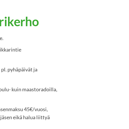
rikerho
e.
ikkarintie
 pl. pyhäpäivät ja
koulu- kuin maastoradoilla,
jäsenmaksu 45€/vuosi,
äsen eikä halua liittyä