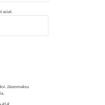
t asiat.
eksi. Jäsenmaksu
ia.
a 45 €.