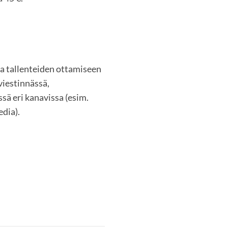
ja tallenteiden ottamiseen
viestinnässä,
sä eri kanavissa (esim.
edia).