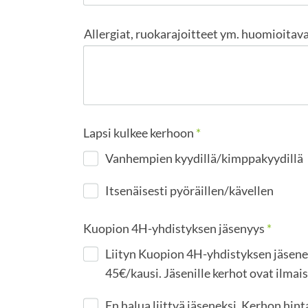
Allergiat, ruokarajoitteet ym. huomioitava
Lapsi kulkee kerhoon
*
Vanhempien kyydillä/kimppakyydillä
Itsenäisesti pyöräillen/kävellen
Kuopion 4H-yhdistyksen jäsenyys
*
Liityn Kuopion 4H-yhdistyksen jäsen
45€/kausi. Jäsenille kerhot ovat ilmais
En halua liittyä jäseneksi. Kerhon hint