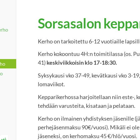
Sorsasalon keppa
erho
Kerho on tarkoitettu 6-12 vuotiaille lapsill
Kerho kokoontuu 4H:n toimitilassa (os. Pu
41)
keskiviikkoisin klo 17-18:30.
rho
ho
Syksykausi vko 37-49, kevätkausi vko 3-19,
lomaviikot.
Kepparikerhossa harjoitellaan niin este-, 
tehdään varusteita, kisataan ja pelataan.
Kerho on ilmainen yhdistyksen jäsenille (
perhejäsenmaksu 90€/vuosi). Mikäli ei ole j
jäseneksi, on kerhomaksu 45 €/hlö/vuosi.