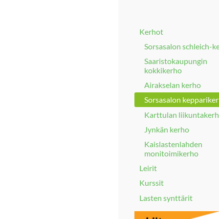
Kerhot
Sorsasalon schleich-k
Saaristokaupungin
kokkikerho
Airakselan kerho
Sorsasalon kepparike
Karttulan liikuntaker
Jynkän kerho
Kaislastenlahden
monitoimikerho
Leirit
Kurssit
Lasten synttärit