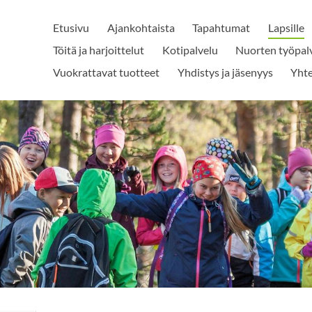
Etusivu
Ajankohtaista
Tapahtumat
Lapsille
Töitä ja harjoittelut
Kotipalvelu
Nuorten työpal
Vuokrattavat tuotteet
Yhdistys ja jäsenyys
Yhte