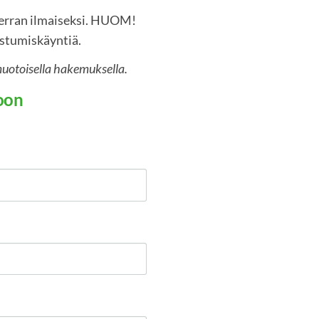
erran ilmaiseksi. HUOM!
stumiskäyntiä.
otoisella hakemuksella.
oon