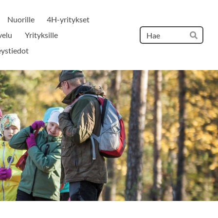
Nuorille
4H-yritykset
Hak
velu
Yrityksille
Hae
ystiedot