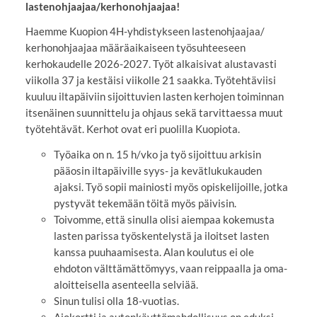
lastenohjaajaa/kerhonohjaajaa!
Haemme Kuopion 4H-yhdistykseen lastenohjaajaa/
kerhonohjaajaa määräaikaiseen työsuhteeseen
kerhokaudelle 2026-2027. Työt alkaisivat alustavasti
viikolla 37 ja kestäisi viikolle 21 saakka. Työtehtäviisi
kuuluu iltapäiviin sijoittuvien lasten kerhojen toiminnan
itsenäinen suunnittelu ja ohjaus sekä tarvittaessa muut
työtehtävät. Kerhot ovat eri puolilla Kuopiota.
Työaika on n. 15 h/vko ja työ sijoittuu arkisin
pääosin iltapäiville syys- ja kevätlukukauden
ajaksi. Työ sopii mainiosti myös opiskelijoille, jotka
pystyvät tekemään töitä myös päivisin.
Toivomme, että sinulla olisi aiempaa kokemusta
lasten parissa työskentelystä ja iloitset lasten
kanssa puuhaamisesta. Alan koulutus ei ole
ehdoton välttämättömyys, vaan reippaalla ja oma-
aloitteisella asenteella selviää.
Sinun tulisi olla 18-vuotias.