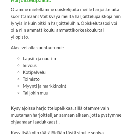
Harjoittelupaikat:
Otamme mielellämme opiskelijoita meille harjoitteluita
suorittamaan! Voit kysyä meiltä harjoittelupaikkoja niin
lyhyisiin kuin pitkiin harjoitteluihin. Opiskelutasosi voi
olla niin ammattikoulu, ammattikorkeakoulu tai
yliopisto.
Alasi voi olla suuntautunut:
Lapsiin ja nuoriin
Siivous
Kotipalvelu
Toimisto
Myynti ja markkinointi
Tai jokin muu
Kysy ajoissa harjoittelupaikkaa, sillä otamme vain
muutaman harjoittelijan samaan aikaan, jotta pystymme
ohjaamaan laadukkaasti.
Kysy lisää niin räätälöidään tästä sinulle sopiva