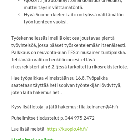
Ajokortti ja autonkäyttömahdollisuus on eduksi,
muttei täysin välttämätöntä.
Hyvä Suomen kielen taito on työssä välttämätön
työn luonteen vuoksi.
Työskennellessäsi meillä olet osa joustavaa pientä
työyhteisöä, jossa pääset työskentelemään itsenäisesti.
Palkkaus on neuvonta-alan TES:n mukainen tuntipalkka.
Tehtävään valitun henkilön on esitettävä
rikosrekisterilain 6.2. §:ssä tarkoitettu rikosrekisteriote.
Hae työpaikkaa viimeistään su 16.8. Työpaikka
saatetaan täyttää heti sopivan työntekijän löydyttyä,
joten laita hakemus heti.
Kysy lisätietoja ja jätä hakemus: tiia.keinanen@4h.fi
Puhelimitse tiedustelut p. 044 975 2472
Lue lisää meistä:
https://kuopio.4h.fi/