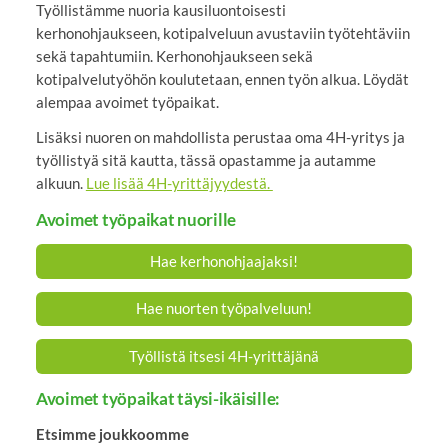
Työllistämme nuoria kausiluontoisesti
kerhonohjaukseen, kotipalveluun avustaviin työtehtäviin
sekä tapahtumiin. Kerhonohjaukseen sekä
kotipalvelutyöhön koulutetaan, ennen työn alkua. Löydät
alempaa avoimet työpaikat.
Lisäksi nuoren on mahdollista perustaa oma 4H-yritys ja
työllistyä sitä kautta, tässä opastamme ja autamme
alkuun.
Lue lisää 4H-yrittäjyydestä.
Avoimet työpaikat nuorille
Hae kerhonohjaajaksi!
Hae nuorten työpalveluun!
Työllistä itsesi 4H-yrittäjänä
Avoimet työpaikat täysi-ikäisille:
Etsimme joukkoomme