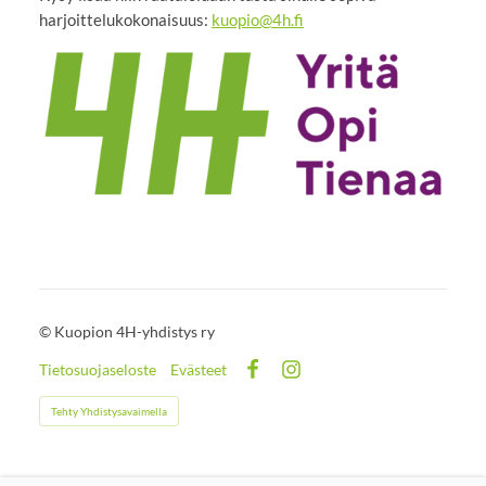
harjoittelukokonaisuus:
kuopio@4h.fi
©
Kuopion 4H-yhdistys ry
Tietosuojaseloste
Evästeet
Facebook
Instagram
Tehty Yhdistysavaimella