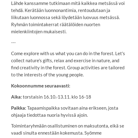
Lähde kanssamme tutkimaan mitä kaikkea metsässä voi
tehdä. Kerätään luonnonantimia, rentoudutaan ja
liikutaan luonnossa sekä löydetään luovuus metsässä.
Ryhmän toimintakerrat räätälöiden nuorten
mielenkiintojen mukaisesti.
---
Come explore with us what you can do in the forest. Let's
collect nature's gifts, relax and exercise in nature, and
find creativity in the forest. Group activities are tailored
to the interests of the young people.
Kokoonnumme seuraavasti:
Aika:
torstaisin 16.10.-13.11. klo 16-18
Paikka:
Tapaamispaikka sovitaan aina erikseen, josta
ohjaaja tiedottaa nuoria hyvissä ajoin.
Toimintaryhmään osallistuminen on maksutonta, eikä se
vaadi sinulta ennestään kokemusta. Syömme