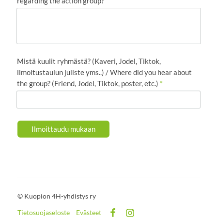
regarding the action group?
Mistä kuulit ryhmästä? (Kaveri, Jodel, Tiktok,
ilmoitustaulun juliste yms..) / Where did you hear about
the group? (Friend, Jodel, Tiktok, poster, etc.)
*
Ilmoittaudu mukaan
©
Kuopion 4H-yhdistys ry
Tietosuojaseloste
Evästeet