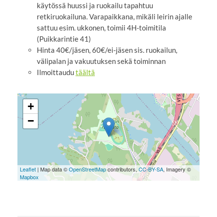
käytössä huussi ja ruokailu tapahtuu
retkiruokailuna. Varapaikkana, mikäli leirin ajalle
sattuu esim. ukkonen, toimii 4H-toimitila
(Puikkarintie 41)
Hinta 40€/jäsen, 60€/ei-jäsen sis. ruokailun,
välipalan ja vakuutuksen sekä toiminnan
Ilmoittaudu
täältä
+
−
Leaflet
| Map data ©
OpenStreetMap
contributors,
CC-BY-SA
, Imagery ©
Mapbox