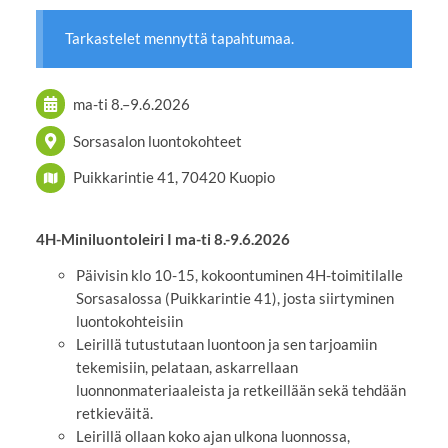
Tarkastelet mennyttä tapahtumaa.
ma-ti
8.
–
9.6.2026
Sorsasalon luontokohteet
Puikkarintie 41, 70420 Kuopio
4H-Miniluontoleiri I ma-ti 8.-9.6.2026
Päivisin klo 10-15, kokoontuminen 4H-toimitilalle
Sorsasalossa (Puikkarintie 41), josta siirtyminen
luontokohteisiin
Leirillä tutustutaan luontoon ja sen tarjoamiin
tekemisiin, pelataan, askarrellaan
luonnonmateriaaleista ja retkeillään sekä tehdään
retkieväitä.
Leirillä ollaan koko ajan ulkona luonnossa,