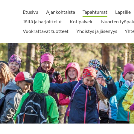
Etusivu
Ajankohtaista
Tapahtumat
Lapsille
Töitä ja harjoittelut
Kotipalvelu
Nuorten työpal
Vuokrattavat tuotteet
Yhdistys ja jäsenyys
Yhte