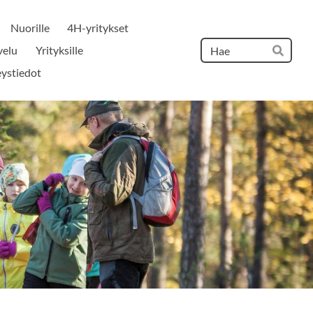
Nuorille
4H-yritykset
Hak
velu
Yrityksille
Hae
ystiedot