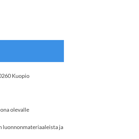
70260 Kuopio
ona olevalle
an luonnonmateriaaleista ja