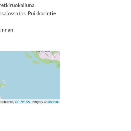
 retkiruokailuna.
asalossa (os. Puikkarintie
minnan
tributors,
CC-BY-SA
, Imagery ©
Mapbox