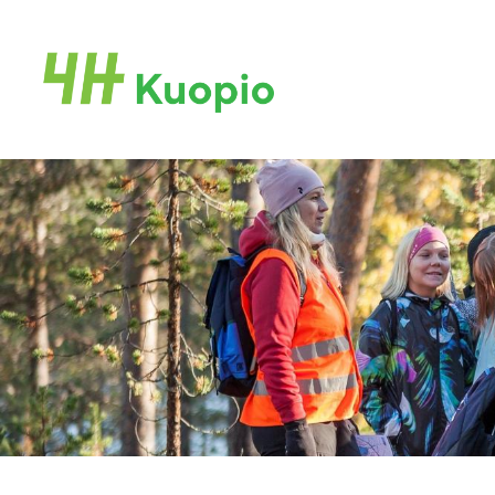
Siirry
sivun
Kuopion 4H-yhdistys ry
sisältöön