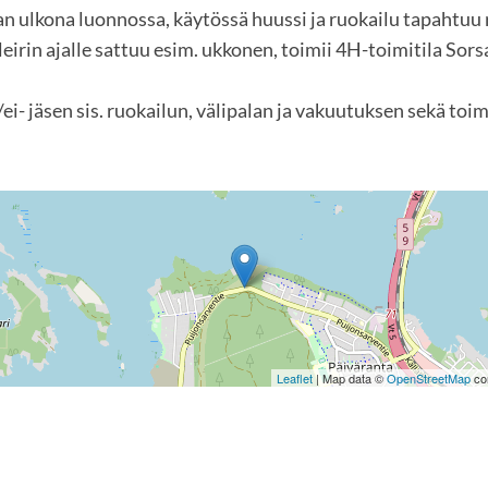
ajan ulkona luonnossa, käytössä huussi ja ruokailu tapahtuu
eirin ajalle sattuu esim. ukkonen, toimii 4H-toimitila Sors
ei- jäsen sis. ruokailun, välipalan ja vakuutuksen sekä toi
Leaflet
| Map data ©
OpenStreetMap
con