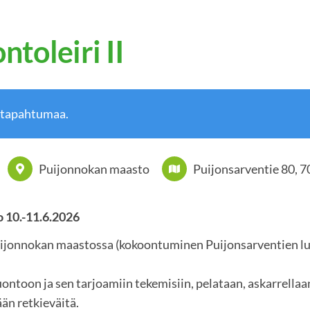
toleiri II
 tapahtumaa.
Puijonnokan maasto
Puijonsarventie 80, 
o 10.-11.6.2026
Puijonnokan maastossa (kokoontuminen Puijonsarventien lu
luontoon ja sen tarjoamiin tekemisiin, pelataan, askarrella
ään retkieväitä.