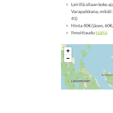
Leirillä ollaan koko 
Varapaikkana, mikäli l
41)
Hinta 40€/jäsen, 60€/
Ilmoittaudu
täältä
+
−