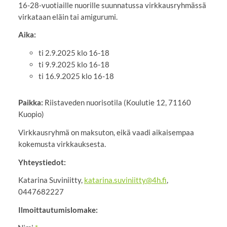
16-28-vuotiaille nuorille suunnatussa virkkausryhmässä
virkataan eläin tai amigurumi.
Aika:
ti 2.9.2025 klo 16-18
ti 9.9.2025 klo 16-18
ti 16.9.2025 klo 16-18
Paikka:
Riistaveden nuorisotila (Koulutie 12, 71160
Kuopio)
Virkkausryhmä on maksuton, eikä vaadi aikaisempaa
kokemusta virkkauksesta.
Yhteystiedot:
Katarina Suviniitty,
katarina.suviniitty@4h.fi
,
0447682227
Ilmoittautumislomake: