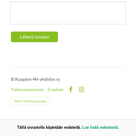
Lähetä lomake
©
Kuopion 4H-yhdistys ry
Tietosuojaseloste
Evästeet
Facebook
Instagram
Tehty Yhdistysavaimella
Tällä sivustolla käytetään evästeitä.
Lue lisää evästeistä.