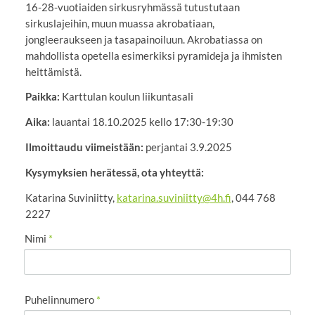
16-28-vuotiaiden sirkusryhmässä tutustutaan
sirkuslajeihin, muun muassa akrobatiaan,
jongleeraukseen ja tasapainoiluun. Akrobatiassa on
mahdollista opetella esimerkiksi pyramideja ja ihmisten
heittämistä.
Paikka:
Karttulan koulun liikuntasali
Aika:
lauantai 18.10.2025 kello 17:30-19:30
Ilmoittaudu viimeistään:
perjantai 3.9.2025
Kysymyksien herätessä, ota yhteyttä:
Katarina Suviniitty,
katarina.suviniitty@4h.fi
, 044 768
2227
Nimi
*
Puhelinnumero
*