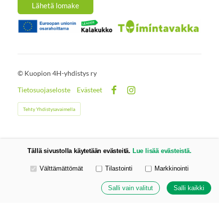
Lähetä lomake
©
Kuopion 4H-yhdistys ry
Tietosuojaseloste
Evästeet
Facebook
Instagram
Tehty Yhdistysavaimella
Tällä sivustolla käytetään evästeitä.
Lue lisää evästeistä.
Valitse käytettävät evästeet
Välttämättömät
Tilastointi
Markkinointi
Salli vain valitut
Salli kaikki